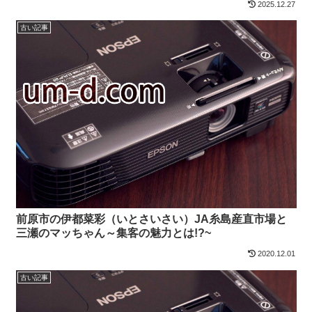
2025.12.27
古い記事
前原市の伊都菜彩（いとさいさい）JA糸島産直市場と
三瀬のマッちゃん～集客の魅力とは!?~
2020.12.01
古い記事