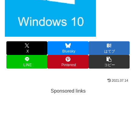
X
Bluesky
はてブ
LINE
Pinterest
コピー
2021.07.14
Sponsored links