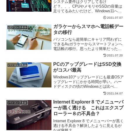
システム要件はクリアしてるけ
ど？、、、CPUやメモリやSSDの容量は
足りてるみたいだけど、Windows11への
アップグ...
2021.07.07
ガラケーからスマホへ電話帳デー
パソコンスキル
タの移行
パソコンなら超簡単にキャリア問わずに
できるAuガラケーからスマートフォンへ
電話帳の移行。思ったより簡単だった。
つまづかな...
2021.07.20
PCのアップグレードはSSD交換
パソコンスキル
がコスパ最高
Windows10アップグレードにも最適OSア
ップグレードにかかる時間が早い。ハー
ドディスクの頃のWindowsとは比べ...
2021.04.07
Internet Explorer 8 でメニューバ
パソコンスキル
ーが黒く透ける これはエクスプ
ローラー８の不具合？
Internet Explorer 8 でメニューバーが黒く
透ける不具合？解決したように見えるが
なぜ突然？