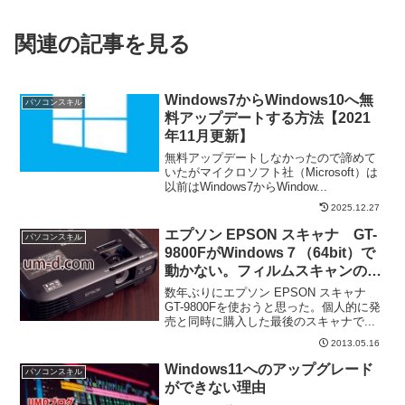
関連の記事を見る
Windows7からWindows10へ無
パソコンスキル
料アップデートする方法【2021
年11月更新】
無料アップデートしなかったので諦めて
いたがマイクロソフト社（Microsoft）は
以前はWindows7からWindow...
2025.12.27
エプソン EPSON スキャナ GT-
パソコンスキル
9800FがWindows７（64bit）で
動かない。フィルムスキャンのパ
ネルが出ない件。互換性と対策に
数年ぶりにエプソン EPSON スキャナ
ついて
GT-9800Fを使おうと思った。個人的に発
売と同時に購入した最後のスキャナで...
2013.05.16
Windows11へのアップグレード
パソコンスキル
ができない理由