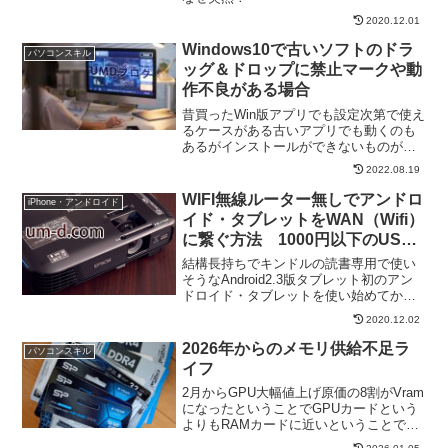
2020.12.01
Windows10で古いソフトのドラ
パソコンスキル
ッグ＆ドロップに禁止マークや動
作不良がある場合
昔買ったWin版アプリでも設定次第で使え
るケースがある古いアプリでも動くのも
あるがインストールができないものがあ
る。また...
2022.08.19
WIFI無線ルーター無しでアンドロ
iPhone・アンドロイド
イド・タブレットをWAN（Wifi）
に繋ぐ方法 1000円以下のUSB
無線LANアダプタとソフトウエア
結構長持ちでキンドルの読書専用で使い
ルーターでPCを通してインター
そうなAndroid2.3版タブレット初のアン
ドロイド・タブレットを使い始めてか
ネット接続
ら、...
2020.12.02
2026年からのメモリ供給不足ラ
パソコンスキル
イフ
2月からGPU大幅値上げ原価の8割がVram
になったということでGPUカードという
よりもRAMカードに近いということで
す...