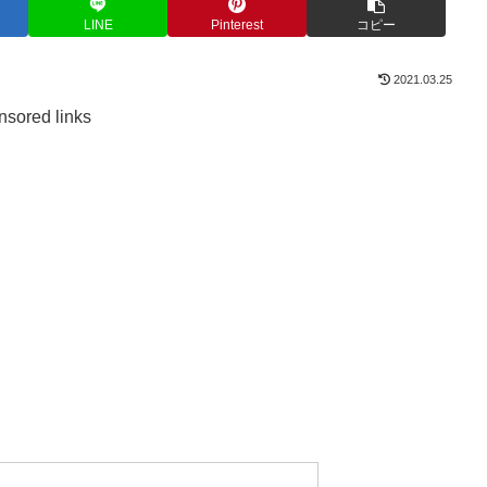
LINE
Pinterest
コピー
2021.03.25
sored links