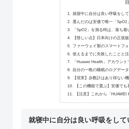
就寝中に自分は良い呼吸をし
選んだのは安価で唯一「SpO2」計
「SpO2」を測る時は、落ち
【惜しい点】日本向けの正規
ファーウェイ製のスマートフ
使えるまでに失敗したことと
「Huawei Health」アカ
自分の一晩の睡眠のログデー
【現実】歩数計はあり得ない
【この機能で選ぶ】安価でも
【注意】これから「HUAWEI 
就寝中に自分は良い呼吸をして