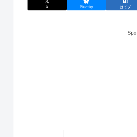
X
Bluesky
はてブ
Spon