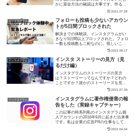
かに退会方法の確認は大事です。作るの
は簡単だけど...
2021.07.28
フォローも投稿も少ないアカウン
インスタグラム
トが5日間ブロックされた
解決までの体験談。インスタグラムがい
きなり5日間以上ブロックされた。フォロ
ー数も投稿数も二桁なのに。怪しいこと
はしてないのに。しかも一番厳しいペナ
2022.08.17
ルティの一つ下の段階。
インスタ ストーリーの見方（見
インスタグラム
るだけ編）
インスタグラムのストーリーズの見方
は？ストーリーってなんですか？どれの
ことですか？誰かのストーリーズを見た
い時は、その人...
2021.07.28
インスタグラムに著作権侵害の報
インスタグラム
告をした（実録キャプチャー）
この記事の時系列私のインスタグラム個
人アカウントの2016年9月に起きた出来事
です。私は企業の広告PRの仕事をしてい
て仕...
2021.04.04