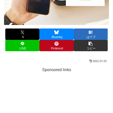
X
Bluesky
はてブ
LINE
Pinterest
コピー
2021.07.23
Sponsored links