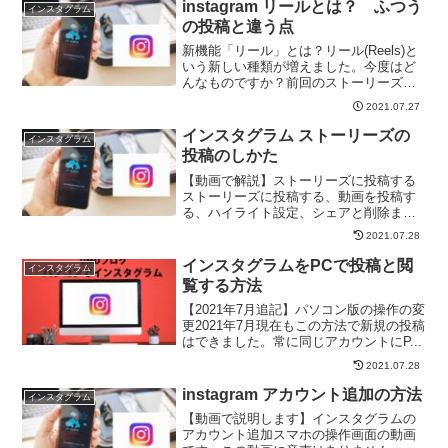
instagram リールとは？ ふつう
インスタグラム
の投稿と違う点
新機能「リール」とは？リール(Reels)と
いう新しい種類が増えました。今度はど
んなものですか？前回のストーリーズの
説明...
2021.07.27
インスタグラム ストーリーズの
インスタグラム
投稿のしかた
【動画で解説】ストーリーズに投稿する
ストーリーズに投稿する、動画を投稿す
る、ハイライト設定、シェアと削除まで
Instag...
2021.07.28
インスタグラムをPCで投稿と閲
インスタグラム
覧する方法
【2021年7月追記】パソコン版の操作の変
更2021年7月現在もこの方法で新規の投稿
はできました。常に同じアカウントにP...
2021.07.28
instagram アカウント追加の方法
インスタグラム
【動画で説明します】インスタグラムの
アカウント追加スマホの操作画面の動画