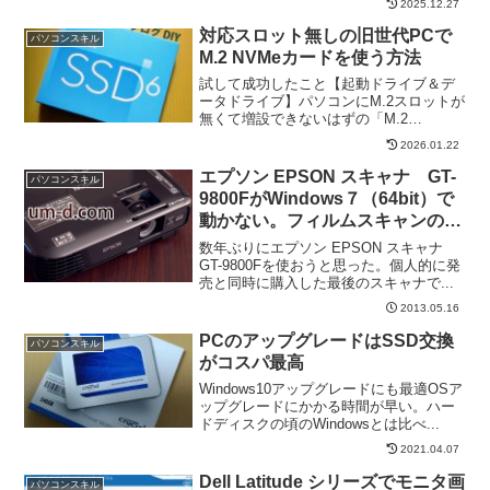
2025.12.27
対応スロット無しの旧世代PCで
パソコンスキル
M.2 NVMeカードを使う方法
試して成功したこと【起動ドライブ＆デ
ータドライブ】パソコンにM.2スロットが
無くて増設できないはずの「M.2
NVMe（...
2026.01.22
エプソン EPSON スキャナ GT-
パソコンスキル
9800FがWindows７（64bit）で
動かない。フィルムスキャンのパ
ネルが出ない件。互換性と対策に
数年ぶりにエプソン EPSON スキャナ
ついて
GT-9800Fを使おうと思った。個人的に発
売と同時に購入した最後のスキャナで...
2013.05.16
PCのアップグレードはSSD交換
パソコンスキル
がコスパ最高
Windows10アップグレードにも最適OSア
ップグレードにかかる時間が早い。ハー
ドディスクの頃のWindowsとは比べ...
2021.04.07
Dell Latitude シリーズでモニタ画
パソコンスキル