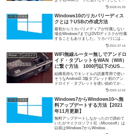
す...
2026.01.05
Windows10のリカバリーディス
パソコンスキル
クとは？USBの作成方法
最初からリカバリメディアが付属しない
場合Windows7まではDVDディスクが付属
することもありました。リカバリには
DV...
2021.07.14
WIFI無線ルーター無しでアンドロ
iPhone・アンドロイド
イド・タブレットをWAN（Wifi）
に繋ぐ方法 1000円以下のUSB
無線LANアダプタとソフトウエア
結構長持ちでキンドルの読書専用で使い
ルーターでPCを通してインター
そうなAndroid2.3版タブレット初のアン
ドロイド・タブレットを使い始めてか
ネット接続
ら、...
2020.12.02
Windows7からWindows10へ無
パソコンスキル
料アップデートする方法【2021
年11月更新】
無料アップデートしなかったので諦めて
いたがマイクロソフト社（Microsoft）は
以前はWindows7からWindow...