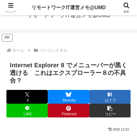
リモートワークIT運営メモ@UMD
メニュー
検索
リモートワークIT運営メモ@UMD
PR
ホーム
パソコンスキル
Internet Explorer 8 でメニューバーが黒く
透ける これはエクスプローラー８の不具
合？
X
Bluesky
はてブ
LINE
Pinterest
コピー
2020.12.01