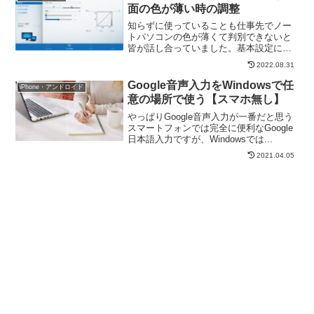
面の色が薄い時の調整
知らずに使っていることも仕事先でノー
トパソコンの色が薄くて判別できないと
皆が話し合っていました。基本設定に戻
しても変わり...
2022.08.31
Google音声入力をWindowsで任
iPhone・アンドロイド
意の場所で使う【スマホ無し】
やっぱりGoogle音声入力が一番だと思う
スマートフォンでは完全に便利なGoogle
日本語入力ですが、Windowsでは...
2021.04.05