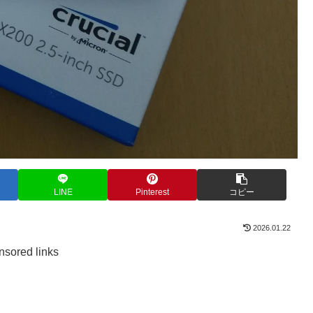
LINE
Pinterest
コピー
2026.01.22
sored links