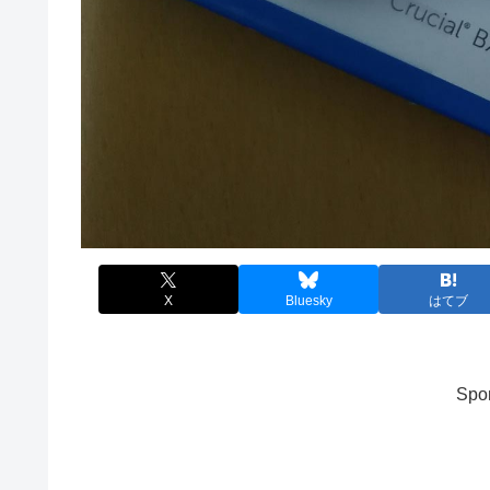
X
Bluesky
はてブ
Spon